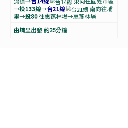
流道→
台14線
東向往國姓市區
→
投133線
→
台21線
南向往埔
里→
投80
往惠蓀林場→惠蓀林場
由埔里出發 約35分鐘
Copyright © 2026 國立中興大學圖書館