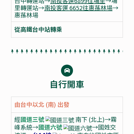
台中轉運站→
南投客運6899往埔里
→埔
里轉運站→
南投客運 6652往惠蓀林場
→
惠蓀林場
從高鐵台中站轉乘
自行開車
由台中以北 (南) 出發
經
國道三號
南下 (北上)→霧
峰系統→
國道六號
→國姓交